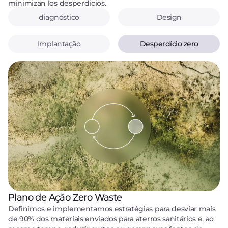
minimizan los desperdicios.
Implantação
Engajamento
diagnóstico
Design
Implantação
Desperdício zero
Medição e diagnóstico
Projetamos sistemas robustos que combinam
metodologias líderes, como GHG Protocol e ISO, com
Plano de Ação Zero Waste
gerenciamento de dados especializado para medições e
relatórios precisos, alinhados com padrões internacionais,
Definimos e implementamos estratégias para desviar mais
como o CDP.
de 90% dos materiais enviados para aterros sanitários e, ao