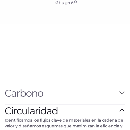
Carbono
Medimos las emisiones e identificamos los principales KPIs
Circularidad
de carbono para diseñar estrategias de descarbonización
integradas a cada modelo de negocio.
Identificamos los flujos clave de materiales en la cadena de
Medição
Estratégia
valor y diseñamos esquemas que maximizan la eficiencia y