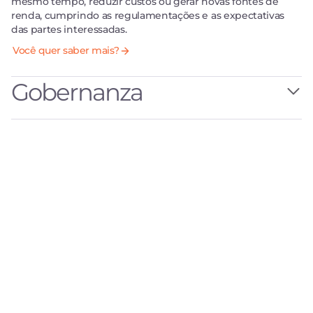
mesmo tempo, reduzir custos ou gerar novas fontes de
Você quer saber mais?
renda, cumprindo as regulamentações e as expectativas
das partes interessadas.
Você quer saber mais?
Gobernanza
Acompañamos la incorporación estratégica de la
sustentabilidad en tu organización, fortaleciendo la
gobernanza y capacidades internas mediante
metodologías y experiencias ágiles personalizadas.
Acompanhamento
Treinamentos
Experiências
Metodologias