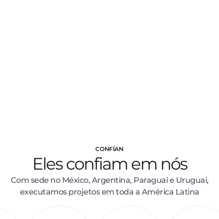
soluções sob medida
e eles respondem
a todas as nossas perguntas com
conhecimento e clareza. A proximidade
deles nos faz sentir que
eles fazem parte
da nossa equipe
, e sua disponibilidade é
um ótimo suporte.”
María de los Ángeles Gagliardi
Líder de Desenvolvimento Sustentável no Grupo
Murchison
CONFÍAN
Eles confiam em nós
Com sede no México, Argentina, Paraguai e Uruguai,
executamos projetos em toda a América Latina