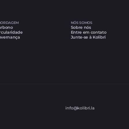
BORDAGEM
NÓS SOMOS
arbono
Sobre nós
rcularidade
Entre em contato
overnança
Junte-se à Kolibri
info@kolibri.la