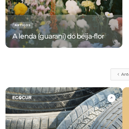
ARTIGOS
A lenda (guarani) do beija-flor
Ant