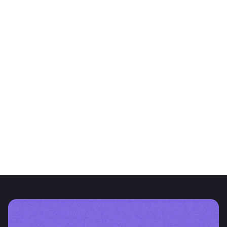
ARTIGOS
O valor da gestão de dados
CNV RG 1115/2026: um novo capítulo para o reporting na Argentina