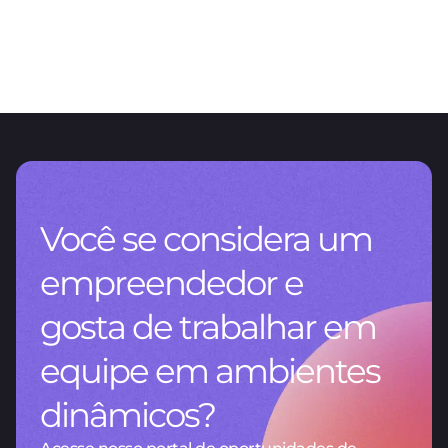
ARTIGOS
O valor da gestão de dados
CNV RG 1115/2026: um novo capítulo para o reporting na Argentina
Você se considera um
empreendedor e
gosta de trabalhar em
equipe em ambientes
dinâmicos?