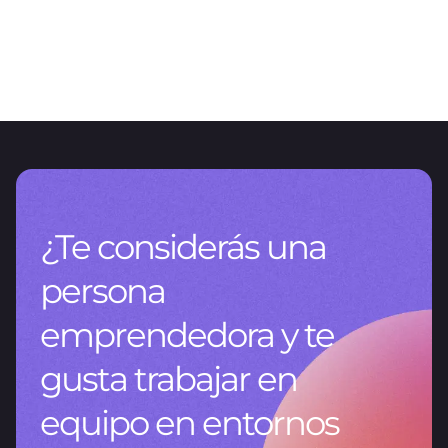
ARTÍCULO
El valor de la gestión de datos
CNV RG 1115/2026: un nuevo capítulo del reporting en Argentina
¿Te considerás una
persona
emprendedora y te
gusta trabajar en
equipo en entornos