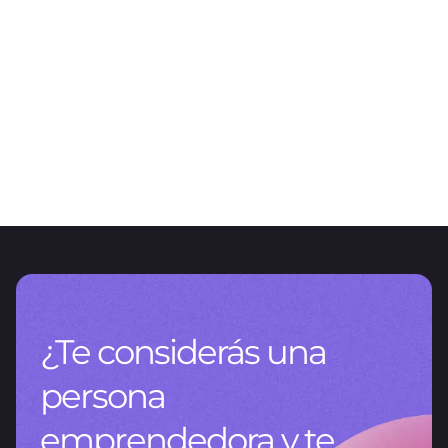
ARTÍCULO
El valor de la gestión de datos
CNV RG 1115/2026: un nuevo capítulo del reporting en Argentina
¿Te considerás una
persona
emprendedora y te