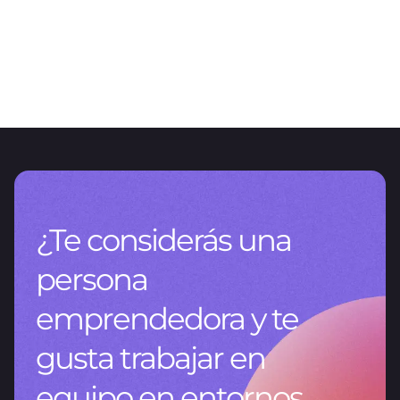
ARTÍCULO
El valor de la gestión de datos
CNV RG 1115/2026: un nuevo capítulo del reporting en Argentina
¿Te considerás una
persona
emprendedora y te
gusta trabajar en
equipo en entornos